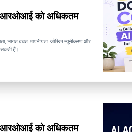
साथ आरओआई को अधिकतम
ज्ञता, लागत बचत, मापनीयता, जोखिम न्यूनीकरण और
 सकती हैं।
साथ आरओआई को अधिकतम