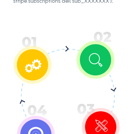
stripe.subscriptions.del('sub_XXXXXXX');