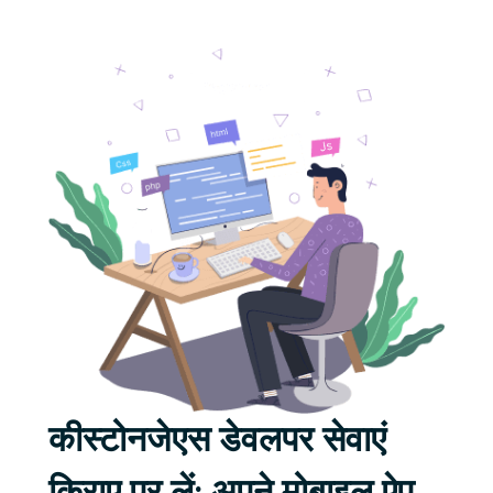
कीस्टोनजेएस डेवलपर सेवाएं
किराए पर लें: अपने मोबाइल ऐप