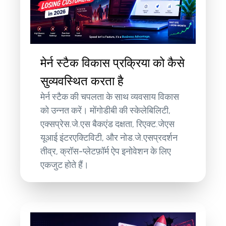
मेर्न स्टैक विकास प्रक्रिया को कैसे
सुव्यवस्थित करता है
मेर्न स्टैक की चपलता के साथ व्यवसाय विकास
को उन्नत करें। मोंगोडीबी की स्केलेबिलिटी,
एक्सप्रेस.जे.एस बैकएंड दक्षता, रिएक्ट.जेएस
यूआई इंटरएक्टिविटी, और नोड.जे.एसप्रदर्शन
तीव्र, क्रॉस-प्लेटफ़ॉर्म ऐप इनोवेशन के लिए
एकजुट होते हैं।