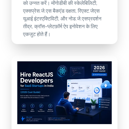
को उन्नत करें। मोंगोडीबी की स्केलेबिलिटी,
एक्सप्रेस.जे.एस बैकएंड दक्षता, रिएक्ट.जेएस
यूआई इंटरएक्टिविटी, और नोड.जे.एसप्रदर्शन
तीव्र, क्रॉस-प्लेटफ़ॉर्म ऐप इनोवेशन के लिए
एकजुट होते हैं।