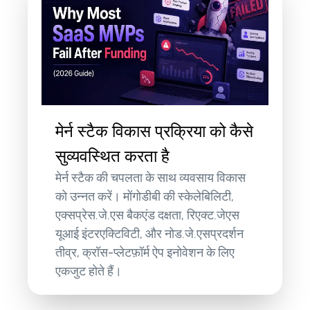
मेर्न स्टैक विकास प्रक्रिया को कैसे
सुव्यवस्थित करता है
मेर्न स्टैक की चपलता के साथ व्यवसाय विकास
को उन्नत करें। मोंगोडीबी की स्केलेबिलिटी,
एक्सप्रेस.जे.एस बैकएंड दक्षता, रिएक्ट.जेएस
यूआई इंटरएक्टिविटी, और नोड.जे.एसप्रदर्शन
तीव्र, क्रॉस-प्लेटफ़ॉर्म ऐप इनोवेशन के लिए
एकजुट होते हैं।