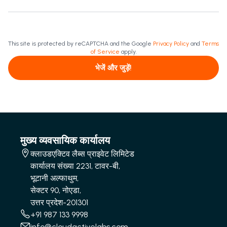
This site is protected by reCAPTCHA and the Google
Privacy Policy
and
Terms
of Service
apply.
भेजें और जुड़ें!
मुख्य व्यवसायिक कार्यालय
क्लाउडएक्टिव लैब्स प्राइवेट लिमिटेड
कार्यालय संख्या 2231, टावर-बी,
भूटानी अल्फाथुम,
सेक्टर 90, नोएडा,
उत्तर प्रदेश-201301
+91 987 133 9998
info@cloudactivelabs.com