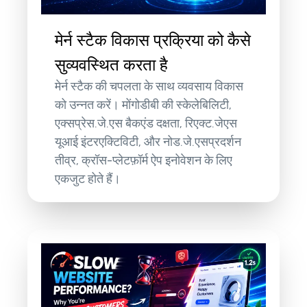
मेर्न स्टैक विकास प्रक्रिया को कैसे
सुव्यवस्थित करता है
मेर्न स्टैक की चपलता के साथ व्यवसाय विकास
को उन्नत करें। मोंगोडीबी की स्केलेबिलिटी,
एक्सप्रेस.जे.एस बैकएंड दक्षता, रिएक्ट.जेएस
यूआई इंटरएक्टिविटी, और नोड.जे.एसप्रदर्शन
तीव्र, क्रॉस-प्लेटफ़ॉर्म ऐप इनोवेशन के लिए
एकजुट होते हैं।