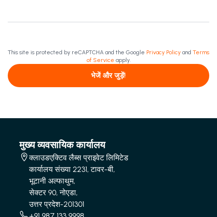
This site is protected by reCAPTCHA and the Google
Privacy Policy
and
Terms
of Service
apply.
भेजें और जुड़ें!
मुख्य व्यवसायिक कार्यालय
क्लाउडएक्टिव लैब्स प्राइवेट लिमिटेड
कार्यालय संख्या 2231, टावर-बी,
भूटानी अल्फाथुम,
सेक्टर 90, नोएडा,
उत्तर प्रदेश-201301
+91 987 133 9998