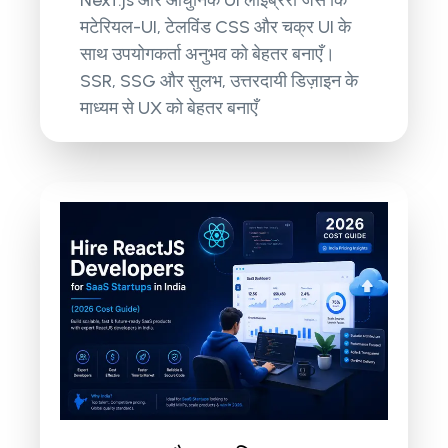
Next.js और आधुनिक UI लाइब्रेरी जैसे कि
मटेरियल-UI, टेलविंड CSS और चक्र UI के
साथ उपयोगकर्ता अनुभव को बेहतर बनाएँ।
SSR, SSG और सुलभ, उत्तरदायी डिज़ाइन के
माध्यम से UX को बेहतर बनाएँ