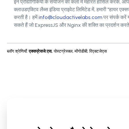
इन प्रौद्योगिकियों के संयोजन की कला में महारत हासिल करके, आप ऐसे
क्लाउडएक्टिव लैब्स इंडिया प्राइवेट लिमिटेड में, हमारी "हायर एक्
करती है। हमें
info@cloudactivelabs.com
पर संपर्क करे
सकते हैं जो ExpressJS और Nginx की शक्ति का प्रदर्शन करत
ब्लॉग श्रेणियाँ
:
एक्सप्रेसजे.एस
,
पोस्टग्रेस्क्ल
,
मोंगोडीबी
,
रिएक्टजेएस