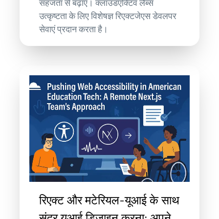
सहजता से बढ़ाएं। क्लाउडएक्टिव लैब्स
उत्कृष्टता के लिए विशेषज्ञ रिएक्टजेएस डेवलपर
सेवाएं प्रदान करता है।
रिएक्ट और मटेरियल-यूआई के साथ
सुंदर यूआई डिजाइन करना: अपने