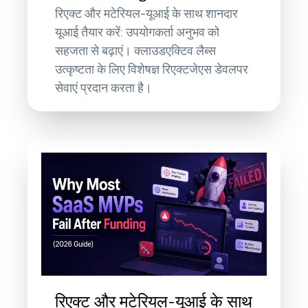
रिएक्ट और मटेरियल-यूआई के साथ शानदार
यूआई तैयार करें: उपयोगकर्ता अनुभव को
सहजता से बढ़ाएं। क्लाउडएक्टिव लैब्स
उत्कृष्टता के लिए विशेषज्ञ रिएक्टजेएस डेवलपर
सेवाएं प्रदान करता है।
रिएक्ट और मटेरियल-यूआई के साथ