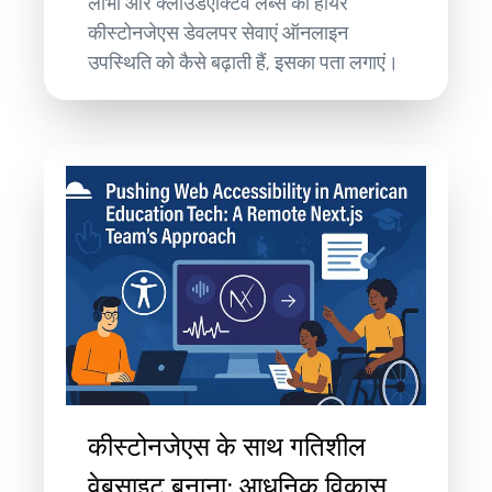
लाभों और क्लाउडएक्टिव लैब्स की हायर
कीस्टोनजेएस डेवलपर सेवाएं ऑनलाइन
उपस्थिति को कैसे बढ़ाती हैं, इसका पता लगाएं।
कीस्टोनजेएस के साथ गतिशील
वेबसाइट बनाना: आधुनिक विकास