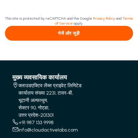
This site is protected by reCAPTCHA and the Google
Privacy Policy
and
Terms
of Service
apply.
भेजें और जुड़ें!
मुख्य व्यवसायिक कार्यालय
क्लाउडएक्टिव लैब्स प्राइवेट लिमिटेड
कार्यालय संख्या 2231, टावर-बी,
भूटानी अल्फाथुम,
सेक्टर 90, नोएडा,
उत्तर प्रदेश-201301
+91 987 133 9998
info@cloudactivelabs.com