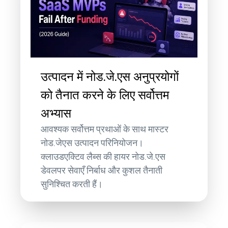
उत्पादन में नोड.जे.एस अनुप्रयोगों
को तैनात करने के लिए सर्वोत्तम
अभ्यास
आवश्यक सर्वोत्तम प्रथाओं के साथ मास्टर
नोड.जेएस उत्पादन परिनियोजन।
क्लाउडएक्टिव लैब्स की हायर नोड.जे.एस
डेवलपर सेवाएँ निर्बाध और कुशल तैनाती
सुनिश्चित करती हैं।