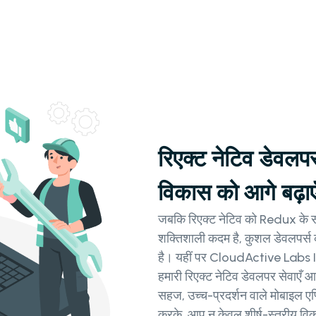
रिएक्ट नेटिव डेवलप
विकास को आगे बढ़ाए
जबकि रिएक्ट नेटिव को Redux के सा
शक्तिशाली कदम है, कुशल डेवलपर्स को
है। यहीं पर CloudActive Labs 
हमारी रिएक्ट नेटिव डेवलपर सेवाएँ आ
सहज, उच्च-प्रदर्शन वाले मोबाइल एप्ल
करके, आप न केवल शीर्ष-स्तरीय विक