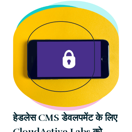
हेडलेस CMS डेवलपमेंट के लिए
CloudActive Labs को