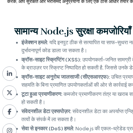
करके, आप सुरक्षित और भरोसेमंद अनुप्रयोगों के लिए एक ठोस आधार तैयार क
सामान्य Node.js सुरक्षा कमजोरियाँ
इंजेक्शन हमले:
यदि इनपुट ठीक से सत्यापित या साफ-सुथरा नहीं
दुर्भावनापूर्ण कोड डाला जा सकता है।
क्रॉस-साइट स्क्रिप्टिंग (XSS):
उपयोगकर्ता-जनित सामग्री क
के ब्राउज़र पर स्क्रिप्ट निष्पादित हो सकती है, जिससे उनके 
क्रॉस-साइट अनुरोध जालसाजी (सीएसआरएफ):
उचित प्रमा
सहमति के बिना प्रमाणित उपयोगकर्ताओं की ओर से कार्रवाई क
टूटा हुआ प्रमाणीकरण:
कमजोर प्रमाणीकरण तंत्र या खराब सत
हो सकती है।
संवेदनशील डेटा एक्सपोज़र:
संवेदनशील डेटा का अपर्याप्त एन्क्र
तत्वों के संपर्क में ला सकता है।
सेवा से इनकार (DoS) हमले:
Node.js की एकल-थ्रेडेड प्र