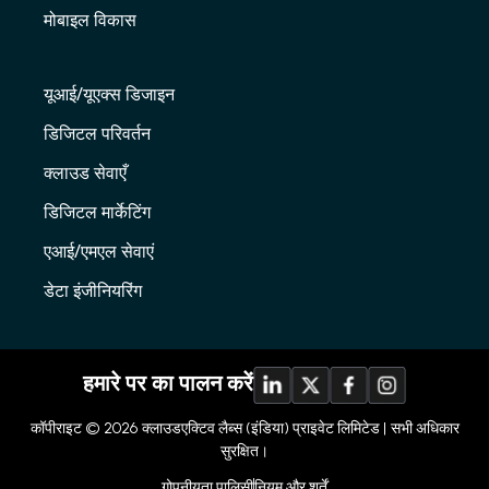
मोबाइल विकास
यूआई/यूएक्स डिजाइन
डिजिटल परिवर्तन
क्लाउड सेवाएँ
डिजिटल मार्केटिंग
एआई/एमएल सेवाएं
डेटा इंजीनियरिंग
हमारे पर का पालन करें
कॉपीराइट © 2026
क्लाउडएक्टिव लैब्स (इंडिया) प्राइवेट लिमिटेड |
सभी अधिकार
सुरक्षित।
गोपनीयता पालिसी
नियम और शर्तें