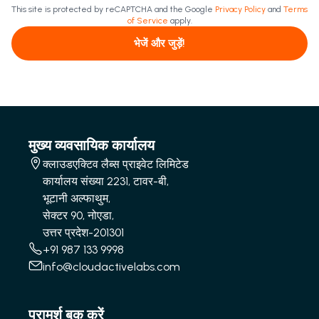
This site is protected by reCAPTCHA and the Google
Privacy Policy
and
Terms
of Service
apply.
भेजें और जुड़ें!
मुख्य व्यवसायिक कार्यालय
क्लाउडएक्टिव लैब्स प्राइवेट लिमिटेड
कार्यालय संख्या 2231, टावर-बी,
भूटानी अल्फाथुम,
सेक्टर 90, नोएडा,
उत्तर प्रदेश-201301
+91 987 133 9998
info@cloudactivelabs.com
परामर्श बुक करें