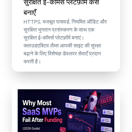
सुरक्षित ई-कॉमर्स प्लेटफ़ॉर्म कैसे
बनाएँ
HTTPS, मजबूत पासवर्ड, नियमित ऑडिट और
सुरक्षित भुगतान प्रसंस्करण के साथ एक
सुरक्षित ई-कॉमर्स प्लेटफ़ॉर्म बनाएं।
क्लाउडएक्टिव लैब्स आपकी साइट की सुरक्षा
बढ़ाने के लिए विशेषज्ञ डेवलपर सेवाएँ प्रदान
करती है।