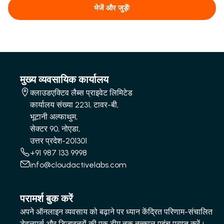
भेजें और जुड़ें!
मुख्य व्यवसायिक कार्यालय
क्लाउडएक्टिव लैब्स प्राइवेट लिमिटेड
कार्यालय संख्या 2231, टावर-बी,
भूटानी अल्फाथुम,
सेक्टर 90, नोएडा,
उत्तर प्रदेश-201301
+91 987 133 9998
info@cloudactivelabs.com
परामर्श बुक करें
अपने ऑनलाइन व्यवसाय को बढ़ाने पर ध्यान केंद्रित परिणाम-संचालित
डेवलपर्स और डिजाइनरों की एक टीम तक तत्काल पहुंच प्राप्त करें।