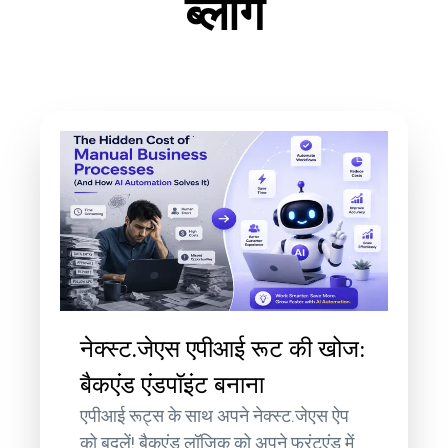
ब्लॉग
नेक्स्ट.जेएस एपीआई रूट की खोज:
बैकएंड एंडपॉइंट बनाना
एपीआई रूट्स के साथ अपने नेक्स्ट.जेएस ऐप
को बदलें! बैकएंड लॉजिक को अपने फ्रंटएंड में