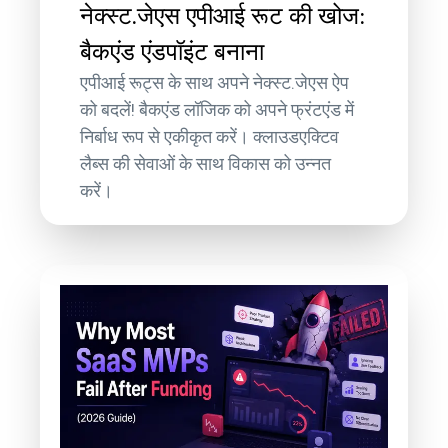
नेक्स्ट.जेएस एपीआई रूट की खोज:
बैकएंड एंडपॉइंट बनाना
एपीआई रूट्स के साथ अपने नेक्स्ट.जेएस ऐप
को बदलें! बैकएंड लॉजिक को अपने फ्रंटएंड में
निर्बाध रूप से एकीकृत करें। क्लाउडएक्टिव
लैब्स की सेवाओं के साथ विकास को उन्नत
करें।