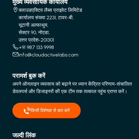
मुख्य व्यवसायिक कार्यालय
क्लाउडएक्टिव लैब्स प्राइवेट लिमिटेड
कार्यालय संख्या 2231, टावर-बी,
भूटानी अल्फाथुम,
सेक्टर 90, नोएडा,
उत्तर प्रदेश-201301
+91 987 133 9998
info@cloudactivelabs.com
परामर्श बुक करें
अपने ऑनलाइन व्यवसाय को बढ़ाने पर ध्यान केंद्रित परिणाम-संचालित
डेवलपर्स और डिजाइनरों की एक टीम तक तत्काल पहुंच प्राप्त करें।
किसी विशेषज्ञ से बात करें
जल्दी लिंक