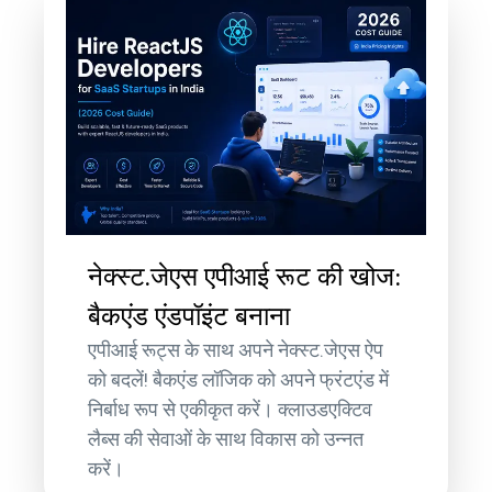
नेक्स्ट.जेएस एपीआई रूट की खोज:
बैकएंड एंडपॉइंट बनाना
एपीआई रूट्स के साथ अपने नेक्स्ट.जेएस ऐप
को बदलें! बैकएंड लॉजिक को अपने फ्रंटएंड में
निर्बाध रूप से एकीकृत करें। क्लाउडएक्टिव
लैब्स की सेवाओं के साथ विकास को उन्नत
करें।