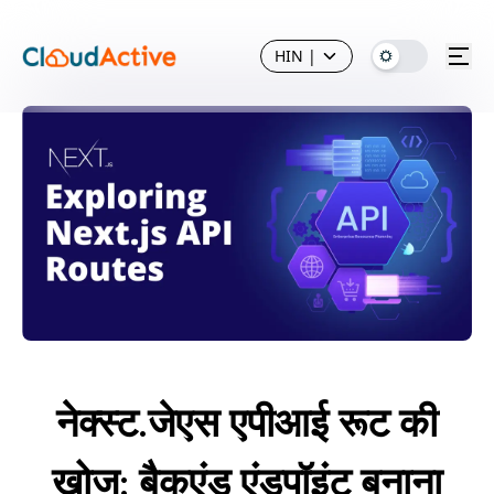
HIN
|
नेक्स्ट.जेएस एपीआई रूट की
खोज: बैकएंड एंडपॉइंट बनाना