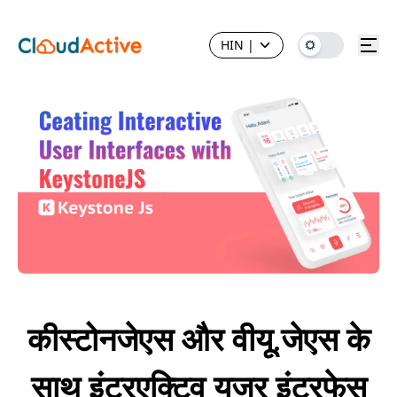
HIN
|
कीस्टोनजेएस और वीयू.जेएस के
साथ इंटरएक्टिव यूजर इंटरफेस