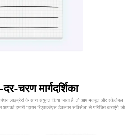
दर-चरण मार्गदर्शिका
्रबंधन लाइब्रेरी के साथ संयुक्त किया जाता है, तो आप मजबूत और स्केलेबल
हम आपको हमारी "हायर रिएक्टजेएस डेवलपर सर्विसेज" से परिचित कराएंगे, जो