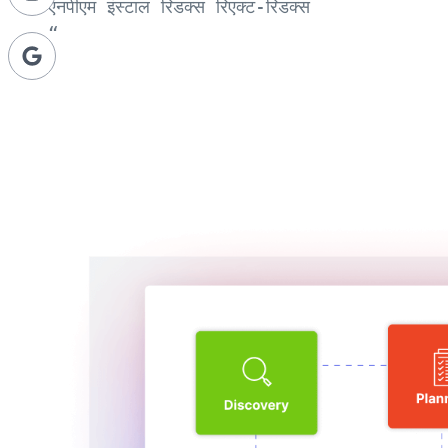
एनपीएम इंस्टाल रिडक्स रिएक्ट-रिडक्स

“