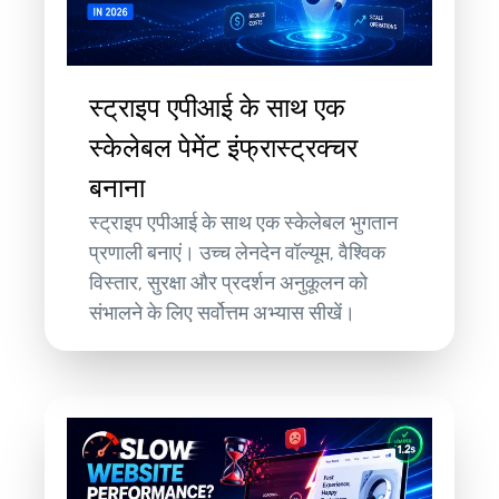
स्ट्राइप एपीआई के साथ एक
स्केलेबल पेमेंट इंफ्रास्ट्रक्चर
बनाना
स्ट्राइप एपीआई के साथ एक स्केलेबल भुगतान
प्रणाली बनाएं। उच्च लेनदेन वॉल्यूम, वैश्विक
विस्तार, सुरक्षा और प्रदर्शन अनुकूलन को
संभालने के लिए सर्वोत्तम अभ्यास सीखें।