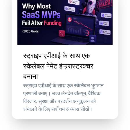
स्ट्राइप एपीआई के साथ एक
स्केलेबल पेमेंट इंफ्रास्ट्रक्चर
बनाना
स्ट्राइप एपीआई के साथ एक स्केलेबल भुगतान
प्रणाली बनाएं। उच्च लेनदेन वॉल्यूम, वैश्विक
विस्तार, सुरक्षा और प्रदर्शन अनुकूलन को
संभालने के लिए सर्वोत्तम अभ्यास सीखें।