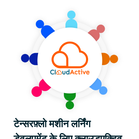
टेन्सरफ़्लो मशीन लर्निंग
डेवलपमेंट के लिए क्लाउडएक्टिव