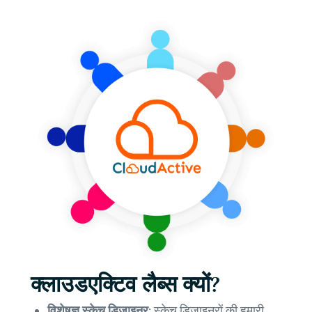
क्लाउडएक्टिव लैब्स क्यों?
विशेषज्ञ स्केच डिज़ाइनर:
स्केच डिज़ाइनरों की हमारी