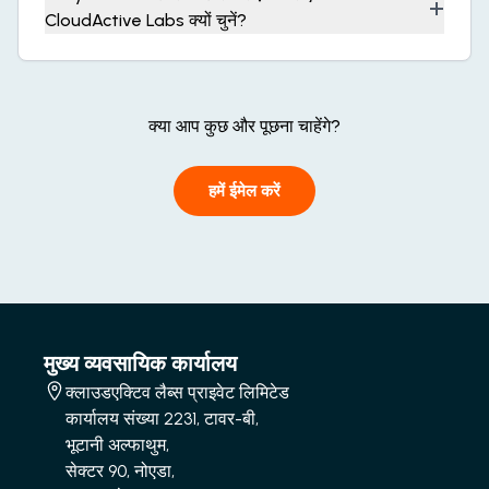
+
CloudActive Labs क्यों चुनें?
क्या आप कुछ और पूछना चाहेंगे?
हमें ईमेल करें
मुख्य व्यवसायिक कार्यालय
क्लाउडएक्टिव लैब्स प्राइवेट लिमिटेड
कार्यालय संख्या 2231, टावर-बी,
भूटानी अल्फाथुम,
सेक्टर 90, नोएडा,