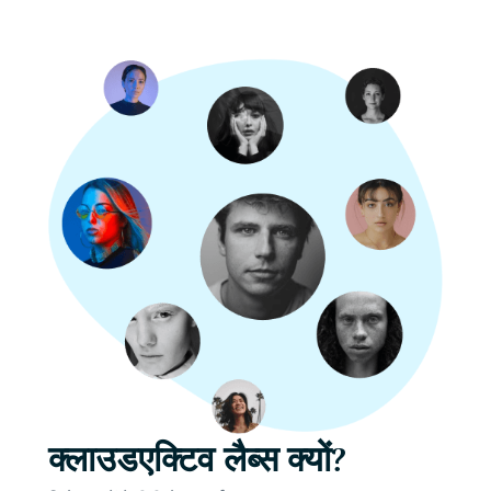
क्लाउडएक्टिव लैब्स क्यों?