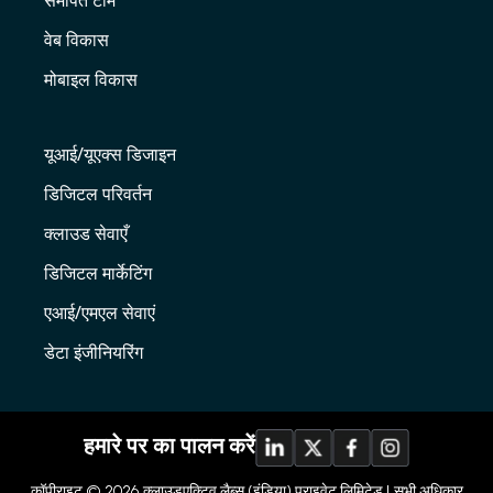
समर्पित टीम
वेब विकास
मोबाइल विकास
यूआई/यूएक्स डिजाइन
डिजिटल परिवर्तन
क्लाउड सेवाएँ
डिजिटल मार्केटिंग
एआई/एमएल सेवाएं
डेटा इंजीनियरिंग
हमारे पर का पालन करें
कॉपीराइट © 2026
क्लाउडएक्टिव लैब्स (इंडिया) प्राइवेट लिमिटेड |
सभी अधिकार