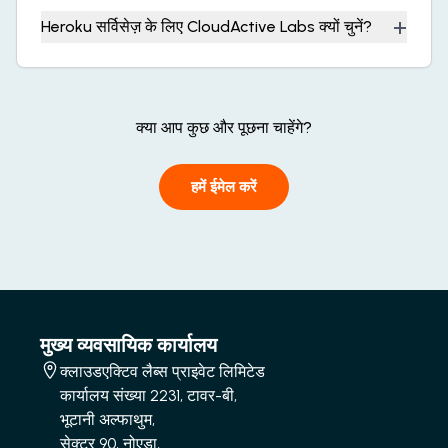
+
Heroku सर्विसेज़ के लिए CloudActive Labs क्यों चुनें?
क्या आप कुछ और पूछना चाहेंगे?
हमें ईमेल करें
मुख्य व्यवसायिक कार्यालय
क्लाउडएक्टिव लैब्स प्राइवेट लिमिटेड
कार्यालय संख्या 2231, टावर-बी,
भूटानी अल्फाथुम,
सेक्टर 90, नोएडा,