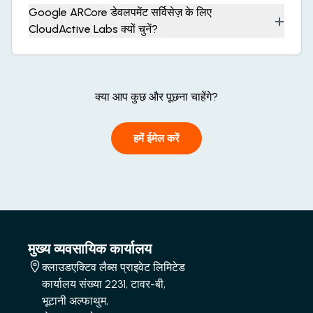
Google ARCore डेवलपमेंट सर्विसेज़ के लिए
+
CloudActive Labs क्यों चुनें?
क्या आप कुछ और पूछना चाहेंगे?
हमें ईमेल करें
मुख्य व्यवसायिक कार्यालय
क्लाउडएक्टिव लैब्स प्राइवेट लिमिटेड
कार्यालय संख्या 2231, टावर-बी,
भूटानी अल्फाथुम,