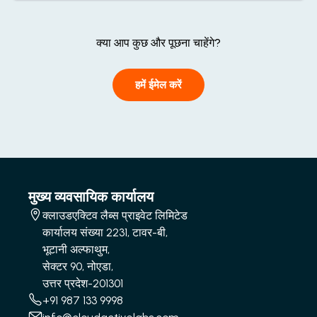
क्या आप कुछ और पूछना चाहेंगे?
हमें ईमेल करें
मुख्य व्यवसायिक कार्यालय
क्लाउडएक्टिव लैब्स प्राइवेट लिमिटेड
कार्यालय संख्या 2231, टावर-बी,
भूटानी अल्फाथुम,
सेक्टर 90, नोएडा,
उत्तर प्रदेश-201301
+91 987 133 9998