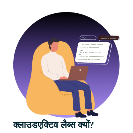
क्लाउडएक्टिव लैब्स क्यों?