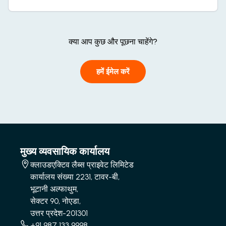
क्या आप कुछ और पूछना चाहेंगे?
हमें ईमेल करें
मुख्य व्यवसायिक कार्यालय
क्लाउडएक्टिव लैब्स प्राइवेट लिमिटेड
कार्यालय संख्या 2231, टावर-बी,
भूटानी अल्फाथुम,
सेक्टर 90, नोएडा,
उत्तर प्रदेश-201301
+91 987 133 9998