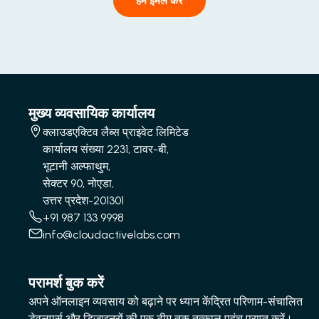
हमें ईमेल करें
मुख्य व्यवसायिक कार्यालय
क्लाउडएक्टिव लैब्स प्राइवेट लिमिटेड
कार्यालय संख्या 2231, टावर-बी,
भूटानी अल्फाथुम,
सेक्टर 90, नोएडा,
उत्तर प्रदेश-201301
+91 987 133 9998
info@cloudactivelabs.com
परामर्श बुक करें
अपने ऑनलाइन व्यवसाय को बढ़ाने पर ध्यान केंद्रित परिणाम-संचालित
डेवलपर्स और डिजाइनरों की एक टीम तक तत्काल पहुंच प्राप्त करें।