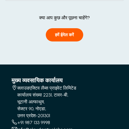
क्या आप कुछ और पूछना चाहेंगे?
हमें ईमेल करें
मुख्य व्यवसायिक कार्यालय
क्लाउडएक्टिव लैब्स प्राइवेट लिमिटेड
कार्यालय संख्या 2231, टावर-बी,
भूटानी अल्फाथुम,
सेक्टर 90, नोएडा,
उत्तर प्रदेश-201301
+91 987 133 9998