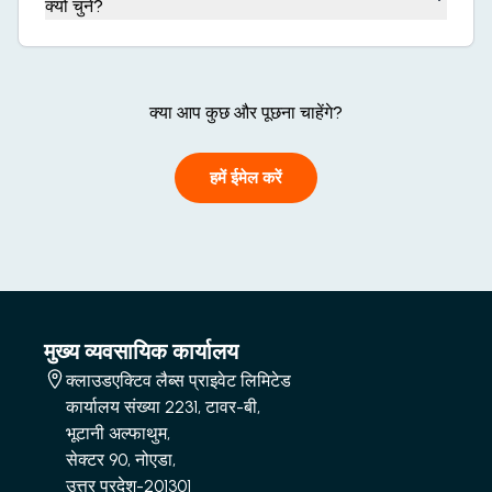
क्यों चुनें?
क्या आप कुछ और पूछना चाहेंगे?
हमें ईमेल करें
मुख्य व्यवसायिक कार्यालय
क्लाउडएक्टिव लैब्स प्राइवेट लिमिटेड
कार्यालय संख्या 2231, टावर-बी,
भूटानी अल्फाथुम,
सेक्टर 90, नोएडा,
उत्तर प्रदेश-201301