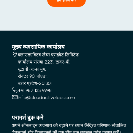
हमें ईमेल करें
मुख्य व्यवसायिक कार्यालय
क्लाउडएक्टिव लैब्स प्राइवेट लिमिटेड
कार्यालय संख्या 2231, टावर-बी,
भूटानी अल्फाथुम,
सेक्टर 90, नोएडा,
उत्तर प्रदेश-201301
+91 987 133 9998
info@cloudactivelabs.com
परामर्श बुक करें
अपने ऑनलाइन व्यवसाय को बढ़ाने पर ध्यान केंद्रित परिणाम-संचालित
डेवलपर्स और डिजाइनरों की एक टीम तक तत्काल पहुंच प्राप्त करें।