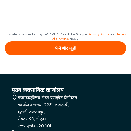
This site is protected by reCAPTCHA and the Google
Privacy Policy
and
Terms
of Service
apply.
भेजें और जुड़ें!
मुख्य व्यवसायिक कार्यालय
क्लाउडएक्टिव लैब्स प्राइवेट लिमिटेड
कार्यालय संख्या 2231, टावर-बी,
भूटानी अल्फाथुम,
सेक्टर 90, नोएडा,
उत्तर प्रदेश-201301